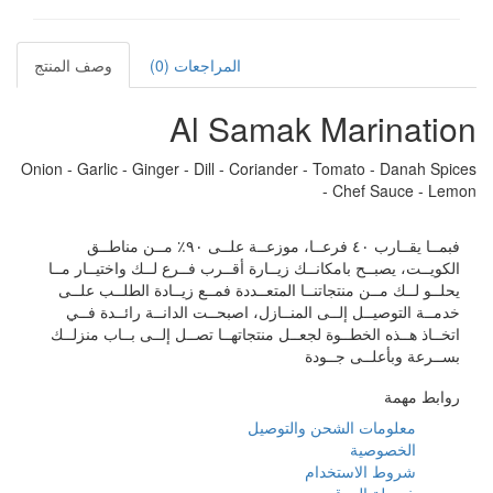
المراجعات (0)
وصف المنتج
Al Samak Marination
Onion - Garlic - Ginger - Dill - Coriander - Tomato - Danah Spices
- Chef Sauce - Lemon
فبمــا يقــارب ٤٠ فرعــا، موزعــة علــى ٩٠٪ مــن مناطــق
الكويــت، يصبــح بامكانــك زيــارة أقــرب فــرع لــك واختيــار مــا
يحلــو لــك مــن منتجاتنــا المتعــددة فمــع زيــادة الطلــب علــى
خدمــة التوصيــل إلــى المنــازل، اصبحــت الدانــة رائــدة فــي
اتخــاذ هــذه الخطــوة لجعــل منتجاتهــا تصــل إلــى بــاب منزلــك
بســرعة وبأعلــى جــودة
روابط مهمة
معلومات الشحن والتوصيل
الخصوصية
شروط الاستخدام
خريطة الموقع